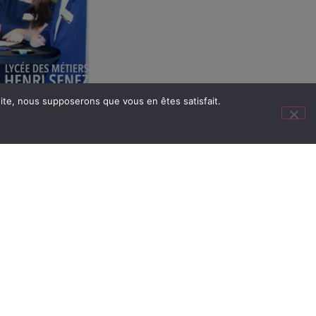
 site, nous supposerons que vous en êtes satisfait.
SUIVANT
ATELIER DEFENSE