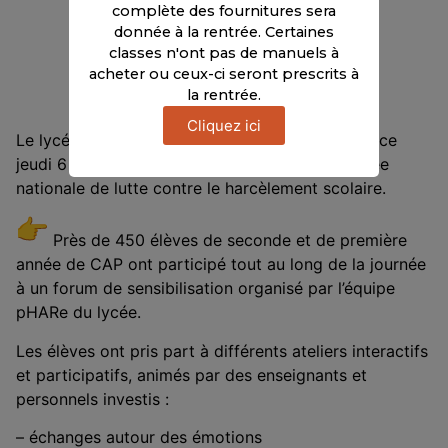
complète des fournitures sera
donnée à la rentrée. Certaines
classes n'ont pas de manuels à
acheter ou ceux-ci seront prescrits à
la rentrée.
Cliquez ici
Le lycée des métiers Henri Senez s’est mobilisé ce
jeudi 6 novembre 2025 à l’occasion de la journée
nationale de lutte contre le harcèlement scolaire.
Près de 450 élèves de seconde et de première
année de CAP ont participé tout au long de la journée
à un forum de sensibilisation organisé par l’équipe
pHARe du lycée.
Les élèves ont pris part à différents ateliers interactifs
et participatifs, animés par des enseignants et
personnels investis :
– échanges autour des émotions