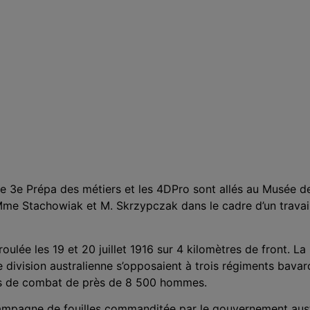
de 3e Prépa des métiers et les 4DPro sont allés au Musée de 
me Stachowiak et M. Skrzypczak dans le cadre d’un travail
éroulée les 19 et 20 juillet 1916 sur 4 kilomètres de front. L
 division australienne s’opposaient à trois régiments bavar
rs de combat de près de 8 500 hommes.
ampagne de fouilles commanditée par le gouvernement aust