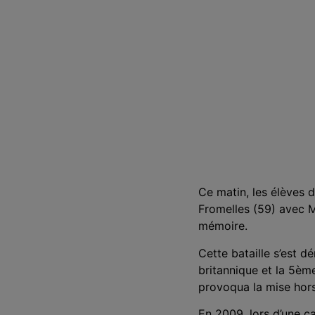
Ce matin, les élèves 
Fromelles (59) avec M
mémoire.
Cette bataille s’est d
britannique et la 5ème
provoqua la mise ho
En 2009, lors d’une
c