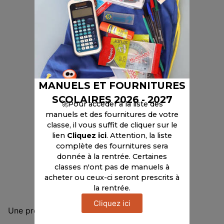
MANUELS ET FOURNITURES
SCOLAIRES 2026 - 2027
🚀Pour accéder à la liste des
manuels et des fournitures de votre
classe, il vous suffit de cliquer sur le
lien
Cliquez ici
. Attention, la liste
complète des fournitures sera
donnée à la rentrée. Certaines
classes n'ont pas de manuels à
acheter ou ceux-ci seront prescrits à
la rentrée.
Cliquez ici
Une pre-rentrée pas comme les autres….