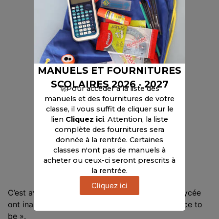
MANUELS ET FOURNITURES
SCOLAIRES 2026 - 2027
🚀Pour accéder à la liste des
manuels et des fournitures de votre
classe, il vous suffit de cliquer sur le
lien
Cliquez ici
. Attention, la liste
complète des fournitures sera
donnée à la rentrée. Certaines
classes n'ont pas de manuels à
acheter ou ceux-ci seront prescrits à
la rentrée.
Cliquez ici
C’est avec une grande fierté que les élèves du lycée
ont inauguré leur tiers- lieu éphémère » The place to
be ».